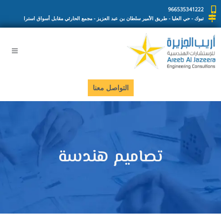
خطي
966535341222
لى
تبوك - حي العليا - طريق الأمير سلطان بن عبد العزيز - مجمع الحارثي مقابل أسواق استرا
لمحتوى
التواصل معنا
تصاميم هندسة