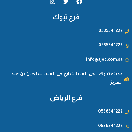
n
w
a
s
i
c
t
t
e
فرع تبوك
a
t
b
g
e
o
0535341222
r
r
o
a
k
m
0535341222
info@ajec.com.sa
مدينة تبوك - حي العليا شارع حي العليا سلطان بن عبد
العزيز
فرع الرياض
0536341222
0536341222