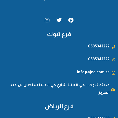
I
T
F
n
w
a
s
i
c
t
t
e
فرع تبوك
a
t
b
g
e
o
0535341222
r
r
o
a
k
m
0535341222
info@ajec.com.sa
مدينة تبوك - حي العليا شارع حي العليا سلطان بن عبد
العزيز
فرع الرياض