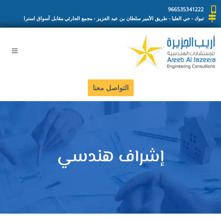
خطي
966535341222
لى
تبوك - حي العليا - طريق الأمير سلطان بن عبد العزيز - مجمع الحارثي مقابل أسواق استرا
لمحتوى
التواصل معنا
إشراف هندسي